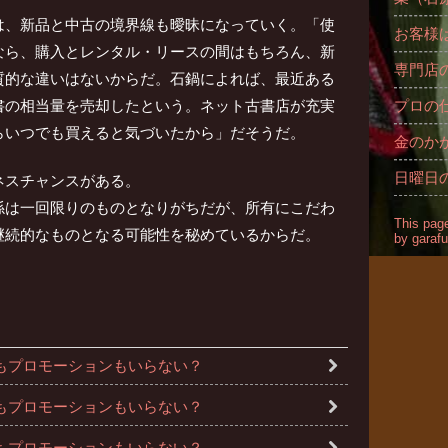
は、新品と中古の境界線も曖昧になっていく。「使
お客様
なら、購入とレンタル・リースの間はもちろん、新
専門店
質的な違いはないからだ。石鍋によれば、最近ある
書の相当量を売却したという。ネット古書店が充実
プロの
らいつでも買えると気づいたから」だそうだ。
金のか
日曜日
ネスチャンスがある。
係は一回限りのものとなりがちだが、所有にこだわ
This page
継続的なものとなる可能性を秘めているからだ。
by garafu
告もプロモーションもいらない？
告もプロモーションもいらない？
告もプロモーションもいらない？