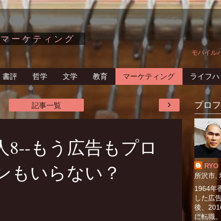
のマーケティング
モバイル
書評
哲学
文学
教育
マーケティング
ライフハ
›
プロフ
記事一覧
8--もう広告もプロ
ンもいらない？
RYO
所沢市, 
1964
した広告
後、20
に転職。