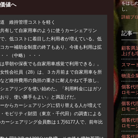
をはじ
用価値へ
し。
詳細プ
道 維持管理コストを軽く
共有して自家用車のように使うカーシェアリン
記事一
で、低コストに着目した利用者が増えている。低
コカー補助金制度の終了もあり、今後も利用は拡
顧客満
上げも
・・（中略）・・・
は早朝や深夜でも自家用車感覚で利用できる」。
スマー
女性会社員（28）は、３カ月前まで自家用車を所
物流企
など維持費用の負担の重さに耐えかねて手放し、
個客代理
シェアリングを使い始めた。「利用料金にはガソ
ロモー
おり、使い勝手もよい」と満足げだ。
個客代理
ーからカーシェアリングに切り替える人が増えて
ロモー
・モビリティ財団（東京・千代田）の調査による
個客代理
のカーシェアリング会員数は１万6177人で、前年比
ロモー
個客代理