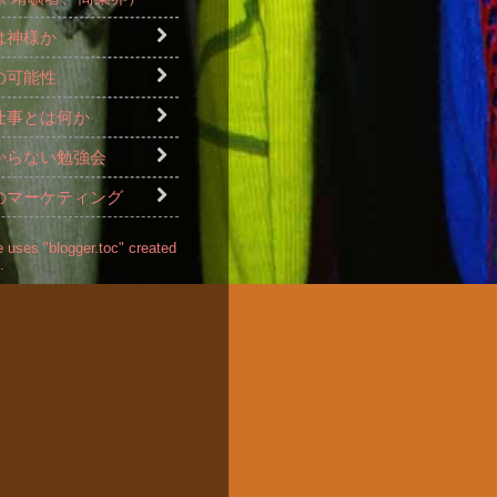
は神様か
の可能性
仕事とは何か
からない勉強会
のマーケティング
 uses "blogger.toc" created
.