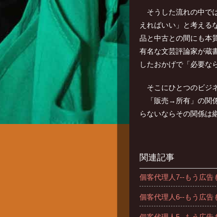
そうした流れの中で
えればいい」と考える
品と中古との間にも本
有名な文芸評論家が蔵
したおかげで「必要な
そこにひとつのビジ
「販売→所有」の関
らないならその関係は
関連記事
個客代理人7--もう広
個客代理人6--もう広
個客代理人5--もう広