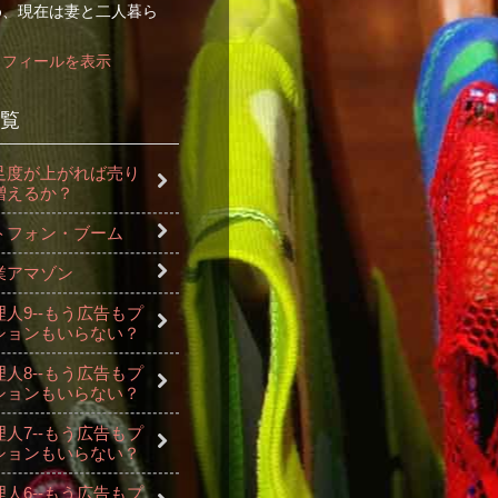
め、現在は妻と二人暮ら
ロフィールを表示
覧
足度が上がれば売り
増えるか？
トフォン・ブーム
業アマゾン
人9--もう広告もプ
ションもいらない？
人8--もう広告もプ
ションもいらない？
人7--もう広告もプ
ションもいらない？
人6--もう広告もプ