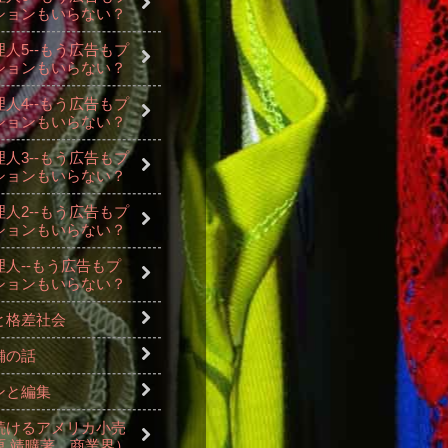
ションもいらない？
人5--もう広告もプ
ションもいらない？
人4--もう広告もプ
ションもいらない？
人3--もう広告もプ
ションもいらない？
人2--もう広告もプ
ションもいらない？
人--もう広告もプ
ションもいらない？
と格差社会
舗の話
ンと編集
続けるアメリカ小売
原 靖曠著、商業界）