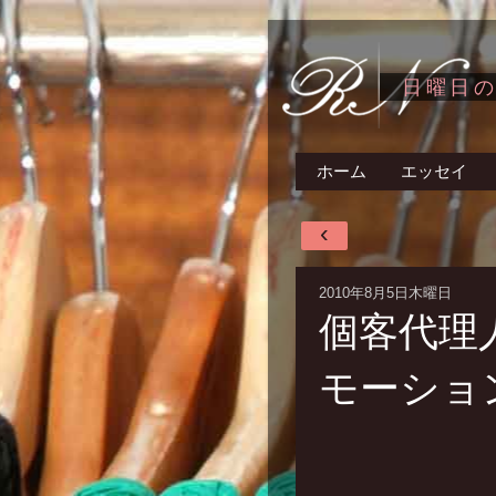
日曜日
ホーム
エッセイ
‹
2010年8月5日木曜日
個客代理人
モーショ