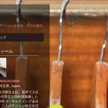
バージョンを表示
RSSを購読
ック
ィール
 NAKAGAWA
埼玉県, Japan
年香川県生まれ。新卒で入社
代理店で28年間勤務した
16年コンサルティング会社
 二人の子どもは独立生活