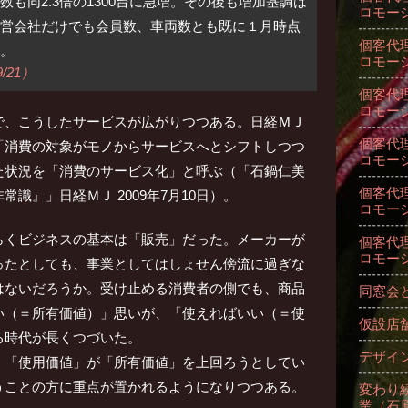
も同2.3倍の1300台に急増。その後も増加基調は
ロモー
営会社だけでも会員数、車両数とも既に１月時点
個客代理
。
ロモー
/21）
個客代理
ロモー
で、こうしたサービスが広がりつつある。日経ＭＪ
個客代理
「消費の対象がモノからサービスへとシフトしつつ
ロモー
た状況を「消費のサービス化」と呼ぶ（「石鍋仁美
個客代理
識』」日経ＭＪ 2009年7月10日）。
ロモー
らくビジネスの基本は「販売」だった。メーカーが
個客代理
ロモー
ったとしても、事業としてはしょせん傍流に過ぎな
はないだろうか。受け止める消費者の側でも、商品
同窓会
い（＝所有価値）」思いが、「使えればいい（＝使
仮設店
る時代が長くつづいた。
デザイ
、「使用価値」が「所有価値」を上回ろうとしてい
うことの方に重点が置かれるようになりつつある。
変わり
業（石