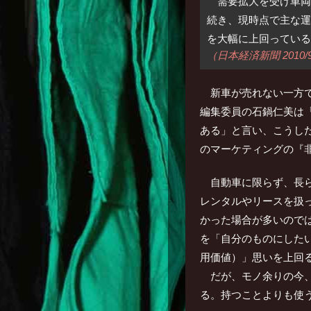
需要拡大を受け車両数
続き、現時点で主な運
を大幅に上回っている
（日本経済新聞 2010/9
新車が売れない一方
編集委員の石鍋仁美は
ある」と言い、こうし
のマーケティングの『非常
自動車に限らず、長
レンタルやリースを扱
かった場合が多いので
を「自分のものにした
用価値）」思いを上回
だが、モノ余りの今
る。持つことよりも使